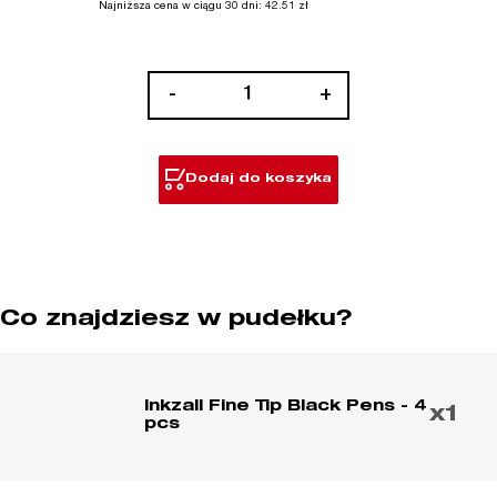
Najniższa cena w ciągu 30 dni:
42.51
zł
ilość
-
+
Markery
cienkie
INKZALL™
Dodaj do koszyka
Co znajdziesz w pudełku?
Inkzall Fine Tip Black Pens - 4
x1
pcs