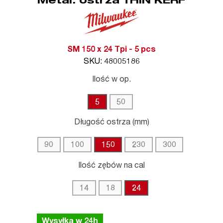
Metal: ostrza THIN KERF
SM 150 x 24 Tpi - 5 pcs
SKU: 48005186
Ilość w op.
5
50
Długość ostrza (mm)
90
100
150
230
300
Ilość zębów na cal
14
18
24
Wysyłka w 24h