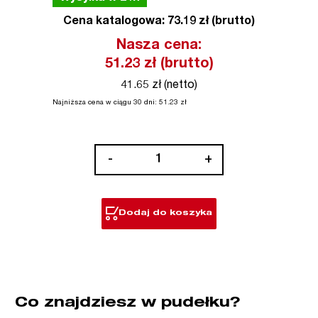
Cena katalogowa: 73.19 zł (brutto)
Nasza cena:
51.23
zł (brutto)
41.65 zł (netto)
Najniższa cena w ciągu 30 dni:
51.23
zł
ilość
-
+
Metal:
ostrza
THIN
Dodaj do koszyka
KERF
Co znajdziesz w pudełku?