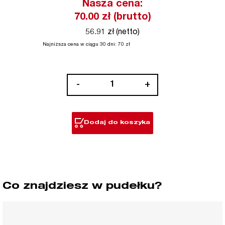
Nasza cena:
70.00
zł (brutto)
56.91 zł (netto)
Najniższa cena w ciągu 30 dni:
70
zł
ilość
-
+
Metal:
ostrza
TORCH™
Dodaj do koszyka
do
prac
przy
dużych
obciążeniach
Co znajdziesz w pudełku?