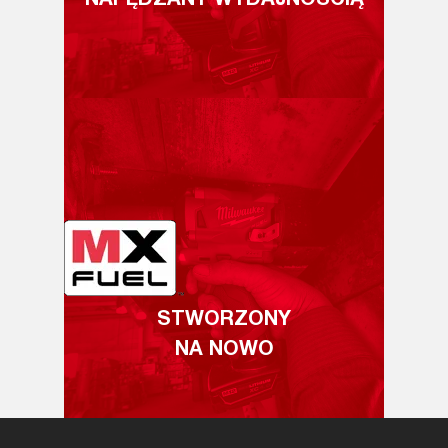
NAPĘDZANY WYDAJNOŚCIĄ
STWORZONY
NA NOWO