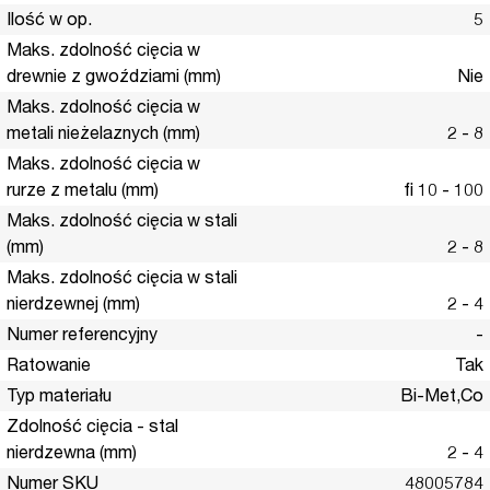
Ilość w op.
5
Maks. zdolność cięcia w
drewnie z gwoździami (mm)
Nie
Maks. zdolność cięcia w
metali nieżelaznych (mm)
2 - 8
Maks. zdolność cięcia w
rurze z metalu (mm)
fi 10 - 100
Maks. zdolność cięcia w stali
(mm)
2 - 8
Maks. zdolność cięcia w stali
nierdzewnej (mm)
2 - 4
Numer referencyjny
-
Ratowanie
Tak
Typ materiału
Bi-Met,Co
Zdolność cięcia - stal
nierdzewna (mm)
2 - 4
Numer SKU
48005784