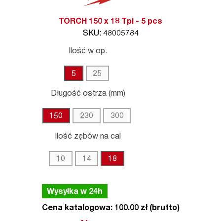
TORCH 150 x 18 Tpi - 5 pcs
SKU: 48005784
Ilość w op.
5
25
Długość ostrza (mm)
150
230
300
Ilość zębów na cal
10
14
18
Wysyłka w 24h
Cena katalogowa: 100.00 zł (brutto)