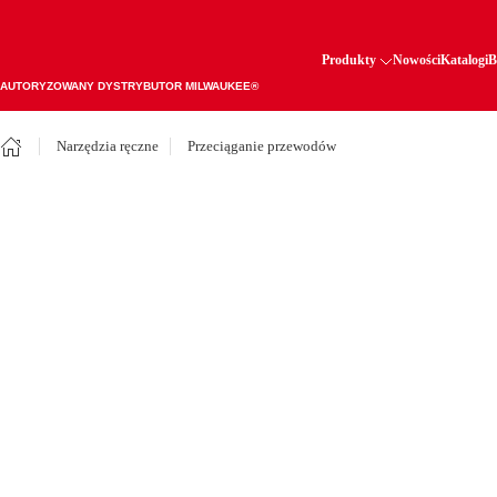
Produkty
Nowości
Katalogi
B
AUTORYZOWANY DYSTRYBUTOR MILWAUKEE®
Narzędzia ręczne
Przeciąganie przewodów