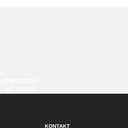
Ą
STWORZONY
NA NOWO
KONTAKT