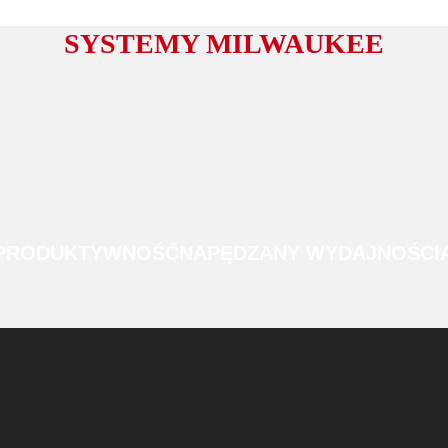
SYSTEMY MILWAUKEE
 PRODUKTYWNOŚĆ
NAPĘDZANY WYDAJNOŚCI