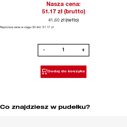
Nasza cena:
51.17
zł (brutto)
41.60 zł (netto)
Najniższa cena w ciągu 30 dni:
51.17
zł
ilość
-
+
Nasadka
bitowa
sześciokątna
Dodaj do koszyka
1/2˝
Co znajdziesz w pudełku?