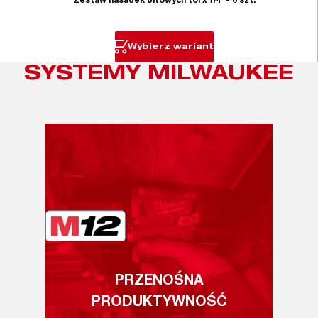
Zestaw nasadek bitowych torx 1/4˝ - 6 szt.
Wybierz wariant
SYSTEMY MILWAUKEE
PRZENOŚNA
PRODUKTYWNOŚĆ