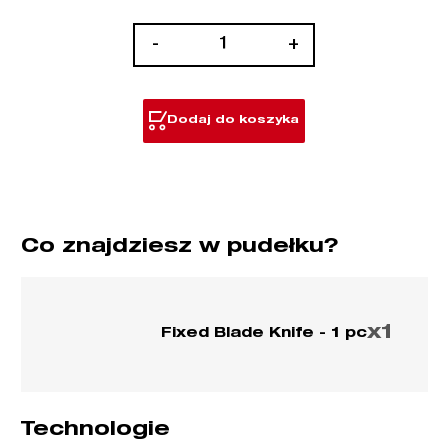
ilość
-
+
Nóż
z
ostrzem
Dodaj do koszyka
stałym
Co znajdziesz w pudełku?
x1
Fixed Blade Knife - 1 pc
Technologie