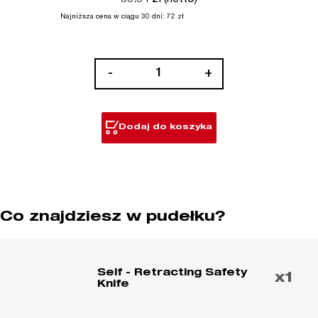
Najniższa cena w ciągu 30 dni:
72
zł
ilość
-
+
Nożyk
z
mechanizmem
Dodaj do koszyka
cofającym
ostrza
Co znajdziesz w pudełku?
Self - Retracting Safety
x1
Knife