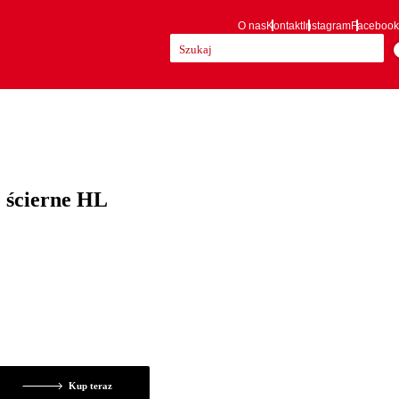
O nas
Kontakt
Instagram
Facebook
Szukaj:
 ścierne HL
Kup teraz