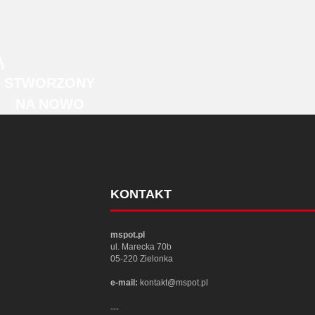
Ą
STWORZONY
NA NOWO
KONTAKT
mspot.pl
ul. Marecka 70b
05-220 Zielonka
e-mail:
kontakt@mspot.pl
---