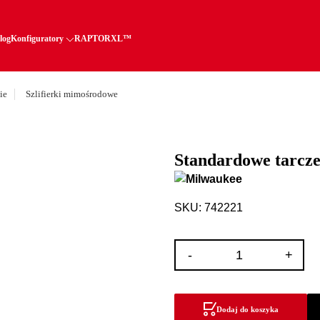
log
Konfiguratory
RAPTORXL™
ie
Szlifierki mimośrodowe
Standardowe tarcze
SKU: 742221
ilość
-
+
Standardowe
tarcze
ścierne
Dodaj do koszyka
HL