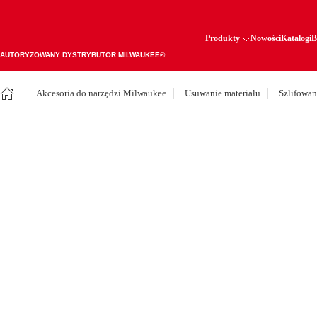
Produkty
Nowości
Katalogi
B
AUTORYZOWANY DYSTRYBUTOR MILWAUKEE®
Akcesoria do narzędzi Milwaukee
Usuwanie materiału
Szlifowan