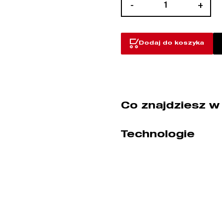
ilość
-
+
Prawe
nożyce
do
Dodaj do koszyka
blachy
Co znajdziesz w
Technologie