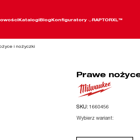
owości
Katalogi
Blog
Konfiguratory
RAPTORXL™
ożyce i nożyczki
Prawe nożyce
SKU: 1660456
Wybierz wariant: