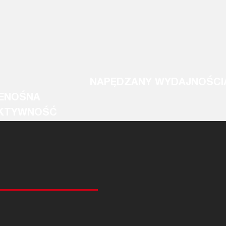
NAPĘDZANY WYDAJNOŚCI
ENOŚNA
KTYWNOŚĆ