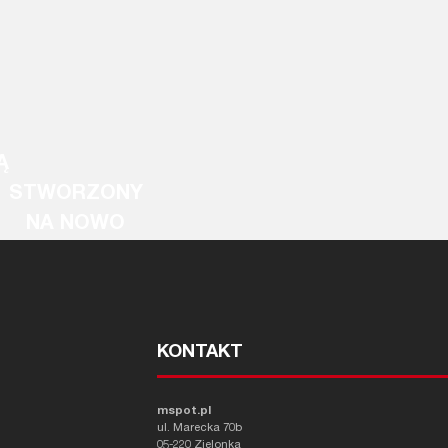
Ą
STWORZONY
NA NOWO
KONTAKT
mspot.pl
ul. Marecka 70b
05-220 Zielonka