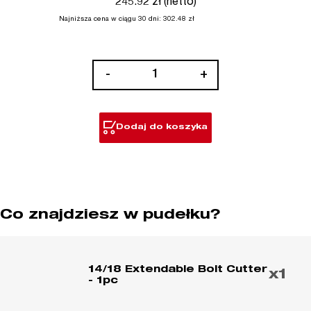
245.92 zł (netto)
Najniższa cena w ciągu 30 dni:
302.48
zł
ilość
-
+
Szczypce
tnące
przegubowe
Dodaj do koszyka
teleskopowe
Co znajdziesz w pudełku?
14/18 Extendable Bolt Cutter
x1
- 1pc