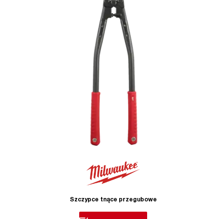
Szczypce tnące przegubowe