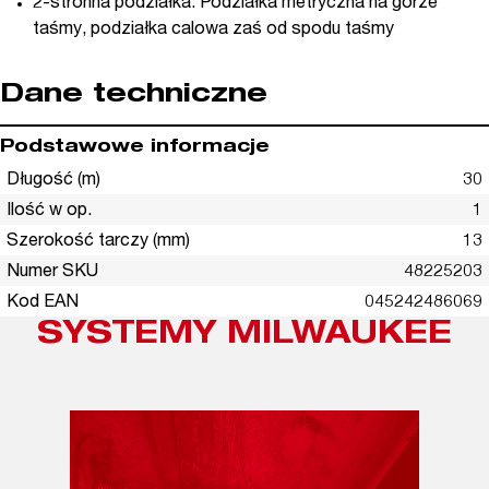
2-stronna podziałka. Podziałka metryczna na górze
taśmy, podziałka calowa zaś od spodu taśmy
Dane techniczne
Podstawowe informacje
Długość (m)
30
Ilość w op.
1
Szerokość tarczy (mm)
13
Numer SKU
48225203
Kod EAN
045242486069
SYSTEMY MILWAUKEE