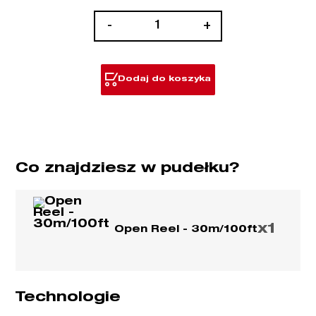
ilość
-
+
Taśma
miernicza
długa
Dodaj do koszyka
otwarta
Co znajdziesz w pudełku?
x1
Open Reel - 30m/100ft
Technologie