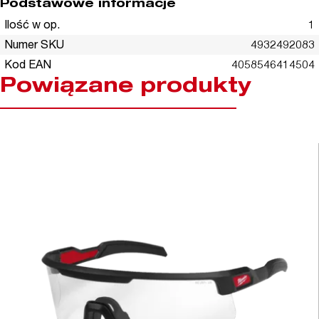
Podstawowe informacje
Ilość w op.
1
Numer SKU
4932492083
Kod EAN
4058546414504
Powiązane produkty