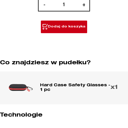
ilość
-
+
Twardy
futerał
na
Dodaj do koszyka
okulary
ochronne
Co znajdziesz w pudełku?
Hard Case Safety Glasses -
x1
1 pc
Technologie