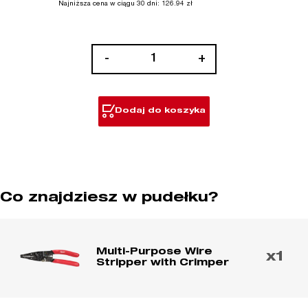
Najniższa cena w ciągu 30 dni:
126.94
zł
ilość
-
+
Wielofunkcyjny
ściągacz
izolacji
Dodaj do koszyka
z
zaciskarką
Co znajdziesz w pudełku?
Multi-Purpose Wire
x1
Stripper with Crimper