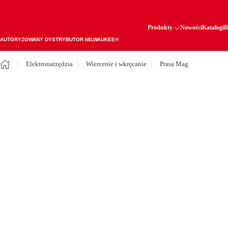
Produkty
Nowości
Katalogi
B
AUTORYZOWANY DYSTRYBUTOR MILWAUKEE®
Elektronarzędzia
Wiercenie i wkręcanie
Prasa Mag