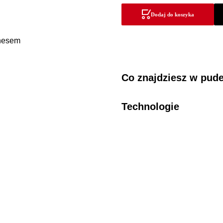
z
Dodaj do koszyka
elektromagnesem
Co znajdziesz w pud
Technologie