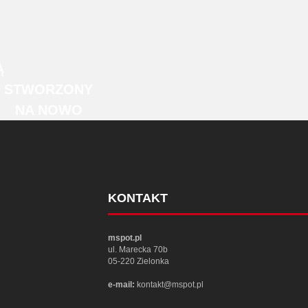
Ą
STWORZONY
NA NOWO
KONTAKT
mspot.pl
ul. Marecka 70b
05-220 Zielonka
e-mail:
kontakt@mspot.pl