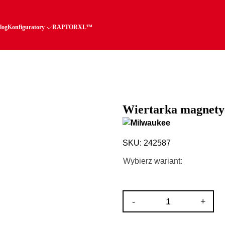
log
Konfiguratory
RAPTORXL™
Wiertarka magnety
SKU: 242587
Wybierz wariant:
ilość
-
+
Wiertarka
magnetyczna