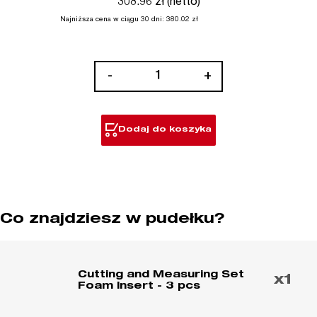
308.96 zł (netto)
Najniższa cena w ciągu 30 dni:
380.02
zł
ilość
-
+
Wkładka
piankowa
z
Dodaj do koszyka
narzędziami
do
cięcia
i
mierzenia
Co znajdziesz w pudełku?
Cutting and Measuring Set
x1
Foam Insert - 3 pcs