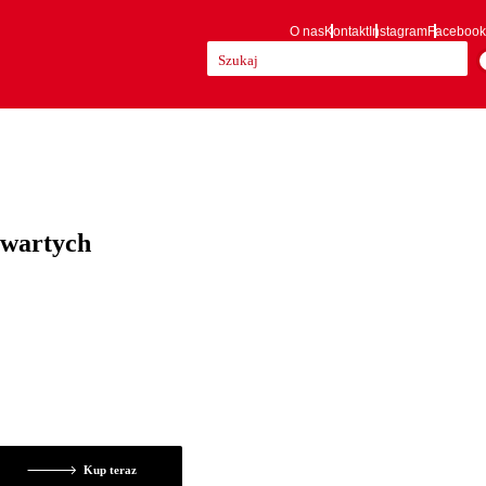
O nas
Kontakt
Instagram
Facebook
Szukaj:
twartych
Kup teraz