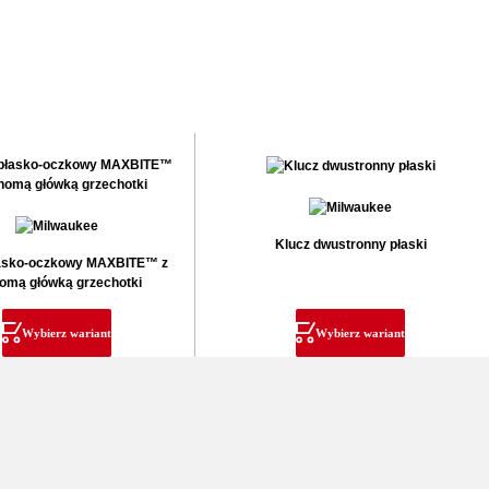
Klucz dwustronny płaski
łasko-oczkowy MAXBITE™ z
omą główką grzechotki
Wybierz wariant
Wybierz wariant