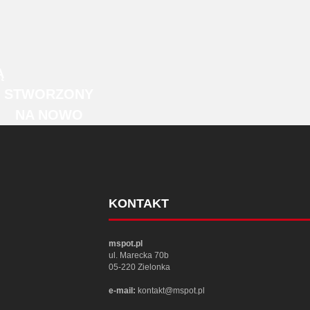
Ą
STWORZONY
NA NOWO
KONTAKT
mspot.pl
ul. Marecka 70b
05-220 Zielonka
e-mail:
kontakt@mspot.pl