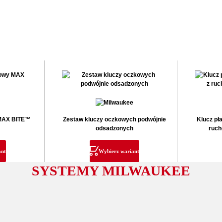
 MAX BITE™
Zestaw kluczy oczkowych podwójnie
Klucz p
odsadzonych
ruch
ant
Wybierz wariant
SYSTEMY MILWAUKEE