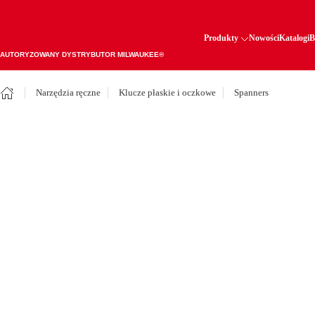
Produkty
Nowości
Katalogi
B
AUTORYZOWANY DYSTRYBUTOR MILWAUKEE®
Narzędzia ręczne
Klucze płaskie i oczkowe
Spanners