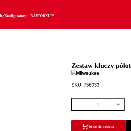
log
Konfiguratory
RAPTORXL™
Zestaw kluczy póło
SKU: 756033
ilość
-
+
Zestaw
kluczy
półotwartych
Dodaj do koszyka