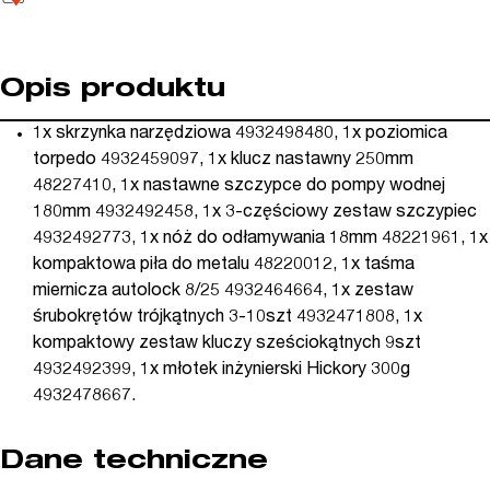
Opis produktu
1x skrzynka narzędziowa 4932498480, 1x poziomica
torpedo 4932459097, 1x klucz nastawny 250mm
48227410, 1x nastawne szczypce do pompy wodnej
180mm 4932492458, 1x 3-częściowy zestaw szczypiec
4932492773, 1x nóż do odłamywania 18mm 48221961, 1x
kompaktowa piła do metalu 48220012, 1x taśma
miernicza autolock 8/25 4932464664, 1x zestaw
śrubokrętów trójkątnych 3-10szt 4932471808, 1x
kompaktowy zestaw kluczy sześciokątnych 9szt
4932492399, 1x młotek inżynierski Hickory 300g
4932478667.
Dane techniczne