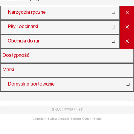
×
Narzędzia ręczne
×
Piły i obcinarki
×
Obcinaki do rur
Dostępność
Marki
Domyślne sortowanie
SKU: 4932500077
Constant Swing Copper Tubing Cutter 29 mm