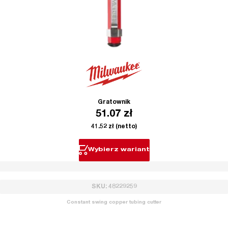
Gratownik
51.07
zł
41.52
zł
(netto)
Wybierz wariant
SKU: 48229259
Constant swing copper tubing cutter