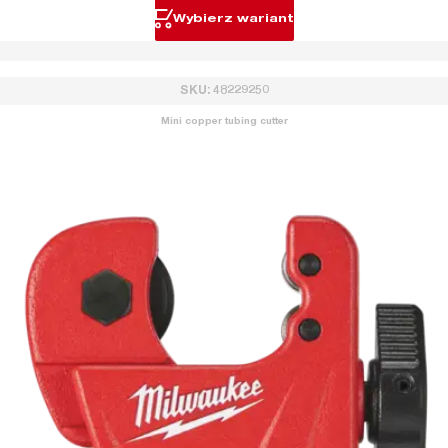
Wybierz wariant
SKU: 48229250
Mini copper tubing cutter