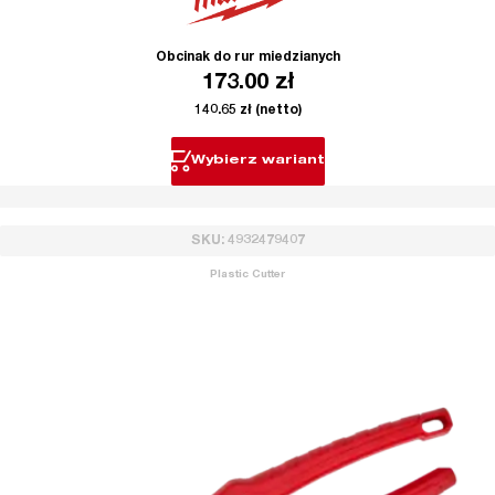
Obcinak do rur miedzianych
173.00
zł
140.65
zł
(netto)
Wybierz wariant
SKU: 4932479407
Plastic Cutter