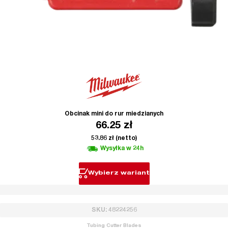
Obcinak mini do rur miedzianych
66.25
zł
53.86
zł
(netto)
Wysyłka w 24h
Wybierz wariant
SKU: 48224256
Tubing Cutter Blades