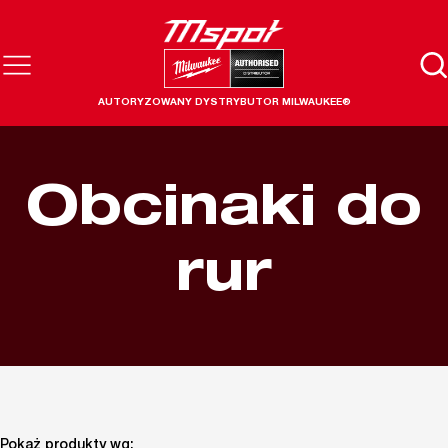
AUTORYZOWANY DYSTRYBUTOR MILWAUKEE®
Obcinaki do
rur
Pokaż produkty wg: