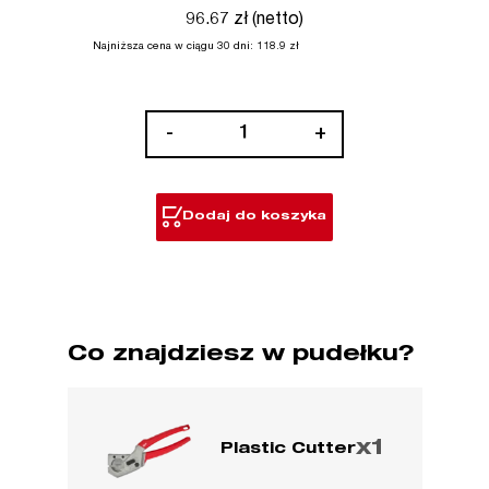
96.67 zł (netto)
Najniższa cena w ciągu 30 dni:
118.9
zł
ilość
-
+
Obcinak
do
rur
Dodaj do koszyka
z
tworzyw
sztucznych
Co znajdziesz w pudełku?
x1
Plastic Cutter