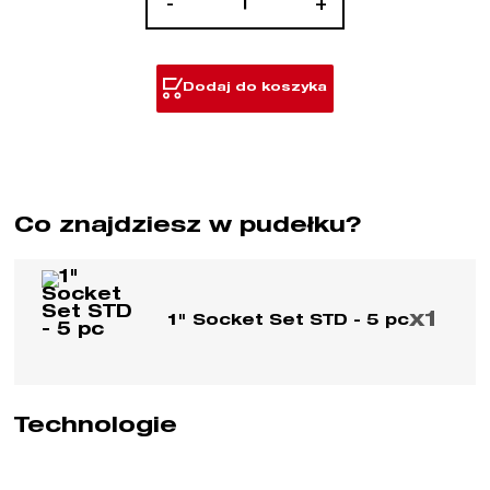
-
+
Zestaw
nasadek
udarowych
Dodaj do koszyka
1"
Co znajdziesz w pudełku?
x1
1" Socket Set STD - 5 pc
Technologie