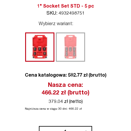
1" Socket Set STD - 5 pc
SKU: 4932498751
Wybierz wariant:
Cena katalogowa: 582.77 zł (brutto)
Nasza cena:
466.22
zł (brutto)
379.04 zł (netto)
Najniższa cena w ciągu 30 dni:
466.22
zł
ilość