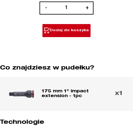
ilość
-
+
Nasadki
Udarowe
SHOCKWAVE™
Dodaj do koszyka
IMPACT
DUTY
1"
-
przedłużki
Co znajdziesz w pudełku?
175 mm 1" impact
x1
extension - 1pc
Technologie