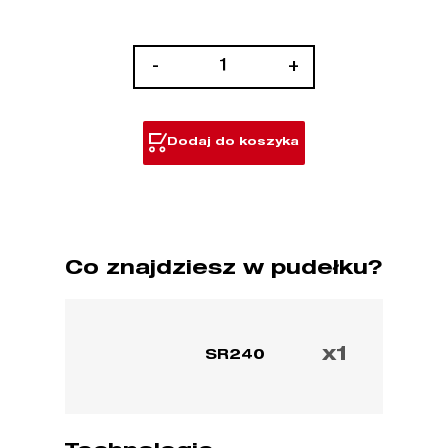
ilość
-
+
Łata
niwelacyjna
240
Dodaj do koszyka
cm
z
suwakiem
detektora
Co znajdziesz w pudełku?
x1
SR240