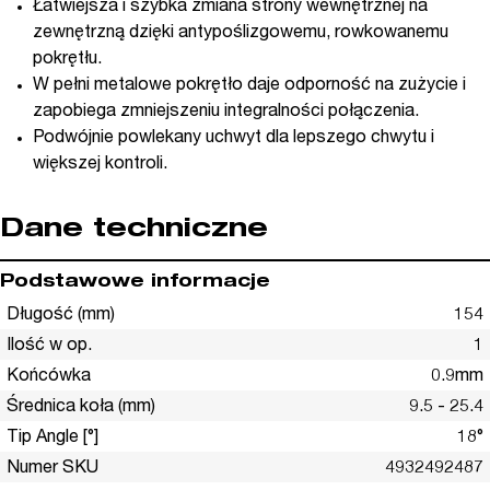
Łatwiejsza i szybka zmiana strony wewnętrznej na
zewnętrzną dzięki antypoślizgowemu, rowkowanemu
pokrętłu.
W pełni metalowe pokrętło daje odporność na zużycie i
zapobiega zmniejszeniu integralności połączenia.
Podwójnie powlekany uchwyt dla lepszego chwytu i
większej kontroli.
Dane techniczne
Podstawowe informacje
Długość (mm)
154
Ilość w op.
1
Końcówka
0.9mm
Średnica koła (mm)
9.5 - 25.4
Tip Angle [°]
18°
Numer SKU
4932492487