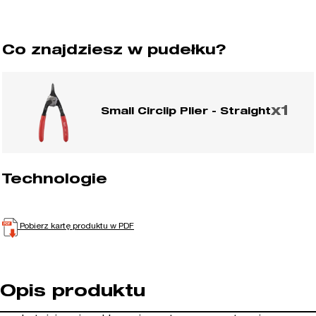
uniwersalne
wewnętrzno-
zewnętrzne
Co znajdziesz w pudełku?
x1
Small Circlip Plier - Straight
Technologie
Pobierz kartę produktu w PDF
Opis produktu