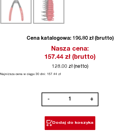
Cena katalogowa: 196.80 zł (brutto)
Nasza cena:
157.44
zł (brutto)
128.00 zł (netto)
Najniższa cena w ciągu 30 dni:
157.44
zł
ilość
-
+
Szczypce
do
pierścieni
Dodaj do koszyka
Segera
–